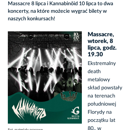
Massacre 8 lipca i Kannabinõid 10 lipca to dwa
koncerty, na które możecie wygrać bilety w
naszych konkursach!
Massacre,
wtorek, 8
lipca, godz.
19.30
Ekstremalny
death
metalowy
skład powstały
na terenach
południowej
Florydy na
początku lat
80., w
Fot. materiały prasowe