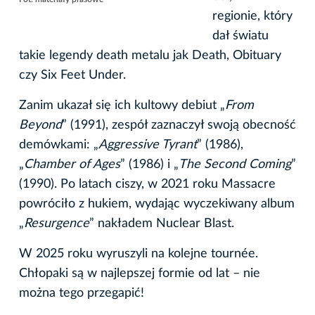
regionie, który
dał światu
takie legendy death metalu jak Death, Obituary
czy Six Feet Under.
Zanim ukazał się ich kultowy debiut „
From
Beyond
” (1991), zespół zaznaczył swoją obecność
demówkami: „
Aggressive Tyrant
” (1986),
„
Chamber of Ages
” (1986) i „
The Second Coming
”
(1990). Po latach ciszy, w 2021 roku Massacre
powróciło z hukiem, wydając wyczekiwany album
„
Resurgence
” nakładem Nuclear Blast.
W 2025 roku wyruszyli na kolejne tournée.
Chłopaki są w najlepszej formie od lat – nie
można tego przegapić!