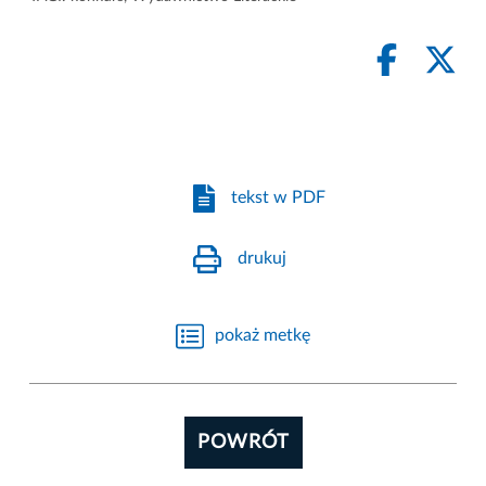
tekst w PDF
drukuj
pokaż metkę
POWRÓT