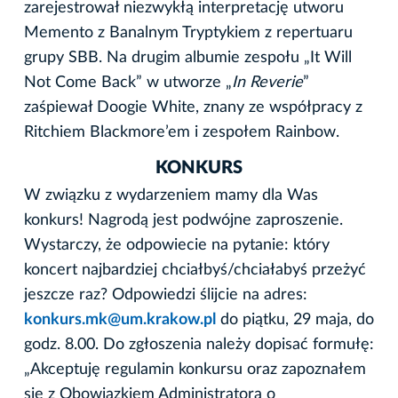
zarejestrował niezwykłą interpretację utworu
Memento z Banalnym Tryptykiem z repertuaru
grupy SBB. Na drugim albumie zespołu „It Will
Not Come Back” w utworze „
In Reverie
”
zaśpiewał Doogie White, znany ze współpracy z
Ritchiem Blackmore’em i zespołem Rainbow.
KONKURS
W związku z wydarzeniem mamy dla Was
konkurs! Nagrodą jest podwójne zaproszenie.
Wystarczy, że odpowiecie na pytanie: który
koncert najbardziej chciałbyś/chciałabyś przeżyć
jeszcze raz? Odpowiedzi ślijcie na adres:
konkurs.mk@um.krakow.pl
do piątku, 29 maja, do
godz. 8.00. Do zgłoszenia należy dopisać formułę:
„Akceptuję regulamin konkursu oraz zapoznałem
się z Obowiązkiem Administratora o