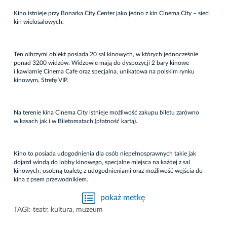
Kino istnieje przy Bonarka City Center jako jedno z kin Cinema City – sieci
kin wielosalowych.
Ten olbrzymi obiekt posiada 20 sal kinowych, w których jednocześnie
ponad 3200 widzów. Widzowie mają do dyspozycji 2 bary kinowe
i kawiarnię Cinema Cafe oraz specjalna, unikatowa na polskim rynku
kinowym, Strefę VIP.
Na terenie kina Cinema City istnieje możliwość zakupu biletu zarówno
w kasach jak i w Biletomatach (płatność kartą).
Kino to posiada udogodnienia dla osób niepełnosprawnych takie jak
dojazd windą do lobby kinowego, specjalne miejsca na każdej z sal
kinowych, osobną toaletę z udogodnieniami oraz możliwość wejścia do
kina z psem przewodnikiem.
pokaż metkę
TAGI:
teatr
,
kultura
,
muzeum