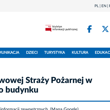
PL
EN
Face
MUNIKACJA
DZIECI
TURYSTYKA
KULTURA
EDUKAC
owej Straży Pożarnej w
do budynku
informacji zewnętrznych. (Mapa Google)