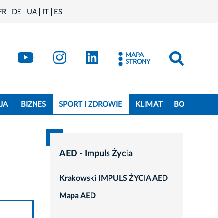
FR
DE
UA
IT
ES
book
Kraków - X
Kraków - YouTube
Kraków - Instagram
Kraków - LinkedIn
MAPA
STRONY
JA
BIZNES
SPORT I ZDROWIE
KLIMAT
BO
AED - Impuls Życia
Krakowski IMPULS ŻYCIA AED
Mapa AED