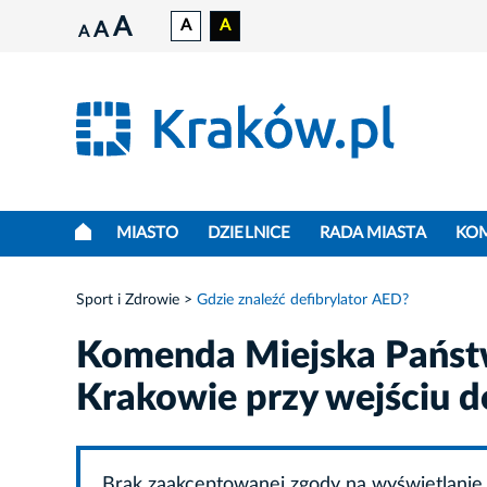
A
A
A
A
A
MIASTO
DZIELNICE
RADA MIASTA
KO
Sport i Zdrowie
Gdzie znaleźć defibrylator AED?
Komenda Miejska Państw
Krakowie przy wejściu 
Brak zaakceptowanej zgody na wyświetlanie 