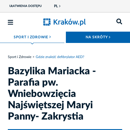
PL
UŁATWIENIA DOSTĘPU
ROZWIŃ MENU
ROZWIŃ
SPORT I ZDROWIE
NA SKRÓTY
Sport i Zdrowie
Gdzie znaleźć defibrylator AED?
Bazylika Mariacka -
Parafia pw.
Wniebowzięcia
Najświętszej Maryi
Panny- Zakrystia