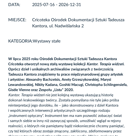
DATA:
2025-07-16 - 2026-12-31
MIEJSCE:
Cricoteka Ośrodek Dokumentacji Sztuki Tadeusza
Kantora, ul. Nadwiślańska 2
KATEGORIA:
Wystawy stałe
W lipcu 2025 roku Ośrodek Dokumentacji Sztuki Tadeusza Kantora
Cricoteka otworzył nową stałą wystawę kolekcji
Kantor. Terapia widzeń
.
Oprócz dzieł i unikalnych archiwaliów związanych z twórczością
Tadeusza Kantora znajdziemy tu prace międzynarodowej grupy artystek
i artystów: Alexandry Bachzetsis, Anety Grzeszykowskiej, Marysi
Lewandowskiej, Nikity Kadana, Goshki Macugi, Christopha Schlingensiefa,
Gisèle Vienne oraz Zespołu „Listu” 2020.
Kantor. Terapia widzeń
nie jest kolejną wystawą ukazującą historię
dokonań krakowskiego twórcy. Została pomyślana nie tyle jako próba
reinterpretacji jego dorobku, ile – jako skonstruowany z dzieł Kantora
i współczesnych interwencji artystycznych szczególnego rodzaju
„instrument optyczny”. Instrument ten ma nam pozwolić zobaczyć świat
i samych siebie w inny niż zazwyczaj sposób, umożliwić wgląd w rejony
realności, o których nie pamiętamy bądź niekoniecznie chcemy pamiętać,
czy też których obraz zostaje zmącony, zakłócony, zdeformowany przez