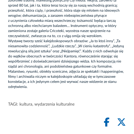
zbiorowe traumy, marketing polityczny czy media. Wojna, zarówno ta
sprzed 80 lat, jak i ta, która teraz toczy się za naszą wschodnią granicą;
przeszłość, która ciąży, i przeszłość, która staje się młotem na ideowych
wrogów; dehumanizacja, a zarazem niebezpieczeństwa płynące
z uczynienia człowieka miarą wszechrzeczy; tożsamość będąca tarczą
ochronną albo niechcianym balastem… Instrument optyczny, w który
zamieniona zostaje galeria Cricoteki, wyostrza nasze spojrzenie na
rzeczywistość, zwłaszcza na to, co z ulgą omija się wzrokiem.
Wystawę tworzy sześć kalejdoskopowych obrazów: „Ja to ktoś inny”, „Ta
niesamowita codzienność”, „Ludzkie rzeczy”, „W cieniu katastrofy”, „Jedyną
rewolucyjną siłą jest sztuka” oraz „(Nie)pamięć”. Każdy z nich odwołuje się
do wątków obecnych w twórczości Kantora, równocześnie starając się
współbrzmieć z doświadczeniami dzisiejszego widza. Ich kompozycją nie
rządzi ani chronologia, ani podobieństwa gatunkowe czy formalne.
Malarstwo, rysunki, obiekty sceniczne, zdjęcia ze spektakli i happeningów,
filmy i archiwalia niczym w kalejdoskopie układają się w tymczasowe
konstelacje, a ich jedynym celem jest wyrwać nasze widzenie ze stanu
odrętwienia.
TAGI:
kultura
,
wydarzenia kulturalne