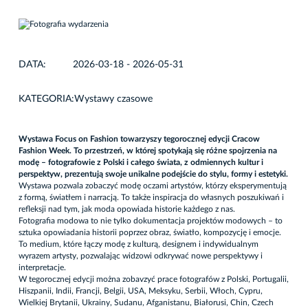
DATA:
2026-03-18 - 2026-05-31
KATEGORIA:
Wystawy czasowe
Wystawa Focus on Fashion towarzyszy tegorocznej edycji
Cracow
Fashion Week
. To przestrzeń, w której spotykają się różne spojrzenia na
modę – fotografowie z Polski i całego świata, z odmiennych kultur i
perspektyw, prezentują swoje unikalne podejście do stylu, formy i estetyki.
Wystawa pozwala zobaczyć modę oczami artystów, którzy eksperymentują
z formą, światłem i narracją. To także inspiracja do własnych poszukiwań i
refleksji nad tym, jak moda opowiada historie każdego z nas.
Fotografia modowa to nie tylko dokumentacja projektów modowych – to
sztuka opowiadania historii poprzez obraz, światło, kompozycję i emocje.
To medium, które łączy modę z kulturą, designem i indywidualnym
wyrazem artysty, pozwalając widzowi odkrywać nowe perspektywy i
interpretacje.
W tegorocznej edycji można zobavzyć prace fotografów z Polski, Portugalii,
Hiszpanii, Indii, Francji, Belgii, USA, Meksyku, Serbii, Włoch, Cypru,
Wielkiej Brytanii, Ukrainy, Sudanu, Afganistanu, Białorusi, Chin, Czech