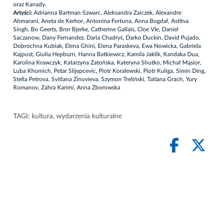
oraz Kanady.
Artyści:
Adrianna Bartman-Szwarc, Aleksandra Zaiczek, Alexandre
Ahmarani, Aneta de Kerhor, Antonina Fortuna, Anna Bogdał, Astitva
Singh, Bo Geerts, Bror Bjerke, Catherine Gallais, Cloe VIe, Daniel
Saczanow, Dany Fernandez, Daria Chadryś, Darko Duckin, David Pujado,
Dobrochna Kubiak, Elena Ghini, Elena Paraskeva, Ewa Nowicka, Gabriela
Kajpust, Giulia Hepburn, Hanna Batkiewicz, Kamila Jaklik, Kandaka Dua,
Karolina Krawczyk, Katarzyna Zatońska, Kateryna Shutko, Michał Mąsior,
Luba Khomich, Petar Slijepcevic, Piotr Koralewski, Piotr Kuliga, Simin Ding,
Stella Petrova, Svitlana Zinovieva, Szymon Treliński, Tatiana Grach, Yury
Romanov, Zahra Karimi, Anna Zborowska
TAGI:
kultura
,
wydarzenia kulturalne