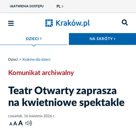
PL
UŁATWIENIA DOSTĘPU
ROZWIŃ MENU
ROZWIŃ
DZIECI
NA SKRÓTY
Dzieci
Kraków dla dzieci
Komunikat archiwalny
Teatr Otwarty zaprasza
na kwietniowe spektakle
czwartek, 16 kwietnia 2026 r.
A
A
A