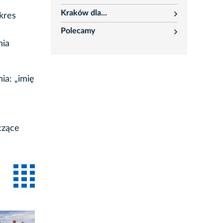
rozwiń
Kraków dla...
kres
rozwiń
Polecamy
rozwiń
nia
ia: „imię
czące