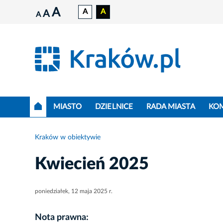
A
A
A
A
A
MIASTO
DZIELNICE
RADA MIASTA
KO
Kraków w obiektywie
Kwiecień 2025
poniedziałek, 12 maja 2025 r.
Nota prawna: