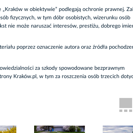
e „Kraków w obiektywie” podlegają ochronie prawnej. Za
sób fizycznych, w tym dóbr osobistych, wizerunku osób
ekst nie może naruszać interesów, prestiżu, dobrego imie
ateriału poprzez oznaczenie autora oraz źródła pochodzen
dpowiedzialności za szkody spowodowane bezprawnym
ony Kraków.pl, w tym za roszczenia osób trzecich doty