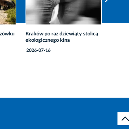
krzówku
Kraków po raz dziewiąty stolicą
Sobota 
ekologicznego kina
Fałęcki
2026-07-16
2026-08