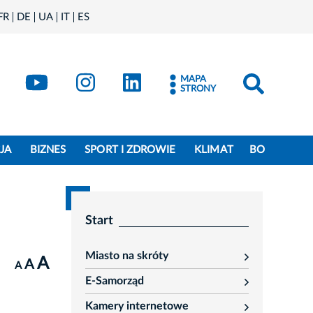
FR
DE
UA
IT
ES
book
Kraków - X
Kraków - YouTube
Kraków - Instagram
Kraków - LinkedIn
MAPA
STRONY
JA
BIZNES
SPORT I ZDROWIE
KLIMAT
BO
Start
Miasto na skróty
A
rozwiń
A
A
E-Samorząd
rozwiń
Kamery internetowe