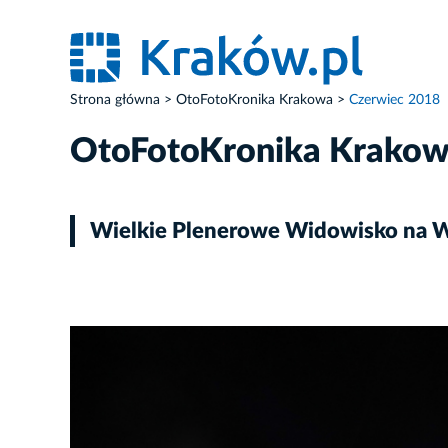
Strona główna
OtoFotoKronika Krakowa
Czerwiec 2018
OtoFotoKronika Krako
Wielkie Plenerowe Widowisko na W
ZDJĘCIE