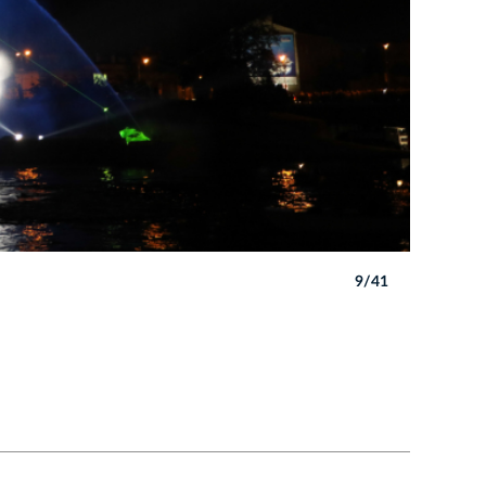
9/41
Autor: B. 