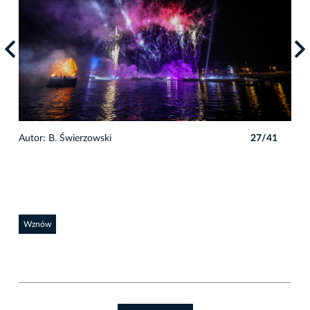
1
Autor: B. Świerzowski
27/41
Auto
Wznów