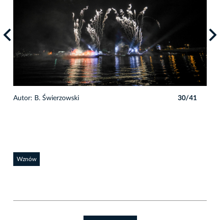
1
Autor: B. Świerzowski
30/41
Auto
Wznów