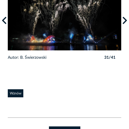
1
Autor: B. Świerzowski
31/41
Auto
Wznów