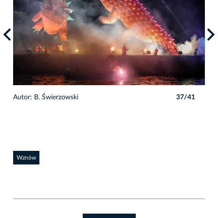
1
Autor: B. Świerzowski
37/41
Auto
Wznów