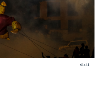
41/41
Autor: B. 