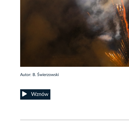
40/41
Autor: B. Świerzowski
Wznów