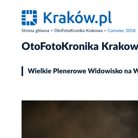
Strona główna
OtoFotoKronika Krakowa
Czerwiec 2018
OtoFotoKronika Krako
Wielkie Plenerowe Widowisko na W
ZDJĘCIE