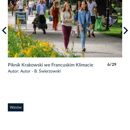
9
Piknik Krakowski we Francuskim Klimacie
6/29
Pik
Autor: Autor - B. Świerzowski
Auto
Wznów