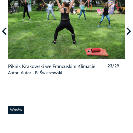
9
Piknik Krakowski we Francuskim Klimacie
23/29
Pik
Autor: Autor - B. Świerzowski
Auto
Wznów