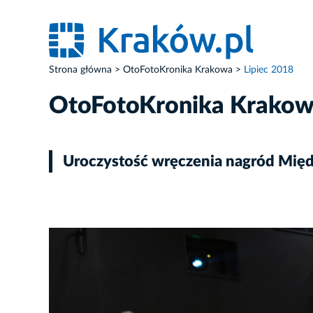
Strona główna
OtoFotoKronika Krakowa
Lipiec 2018
OtoFotoKronika Krako
Uroczystość wręczenia nagród Międ
ZDJĘCIE