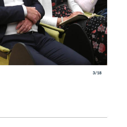
3/18
Autor: W. 