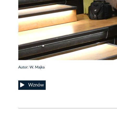
2/18
Autor: W. Majka
Wznów