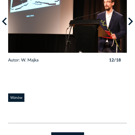
8
Autor: W. Majka
12/18
Auto
Wznów