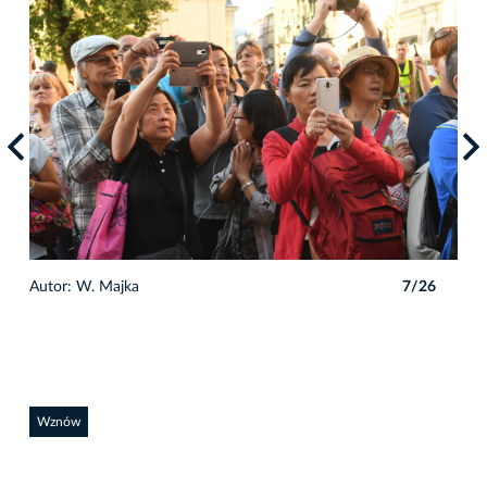
6
Autor: W. Majka
7/26
Auto
Wznów