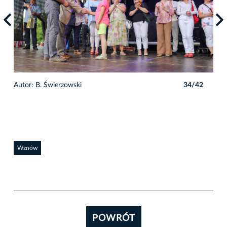
2
Autor: B. Świerzowski
34/42
Auto
Wznów
POWRÓT