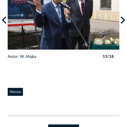
8
Autor: W. Majka
13/18
Auto
Wznów