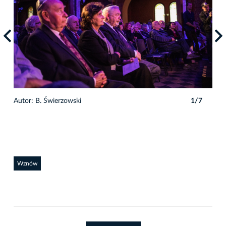
Autor: B. Świerzowski
1/7
Auto
Wznów