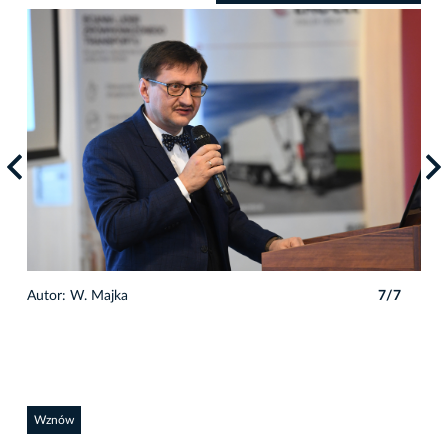
7
Autor: W. Majka
7/7
Auto
Wznów