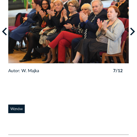
2
Autor: W. Majka
7/12
Auto
Wznów