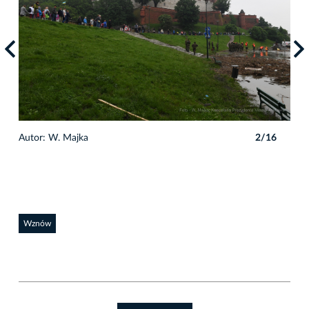
6
Autor: W. Majka
2/16
Auto
Wznów