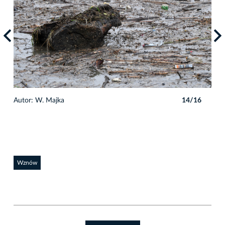
6
Autor: W. Majka
14/16
Auto
Wznów