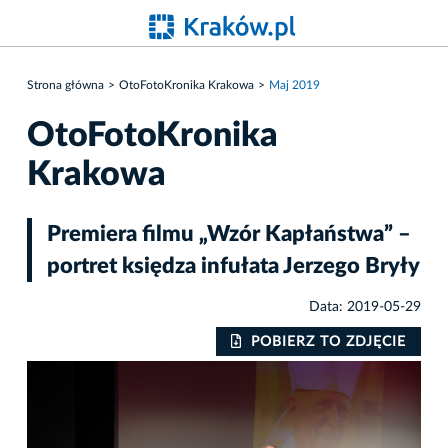
Strona główna
OtoFotoKronika Krakowa
Maj 2019
OtoFotoKronika
Krakowa
Premiera filmu „Wzór Kapłaństwa” –
portret księdza infułata Jerzego Bryły
Data: 2019-05-29
IE
POBIERZ TO ZDJĘCIE