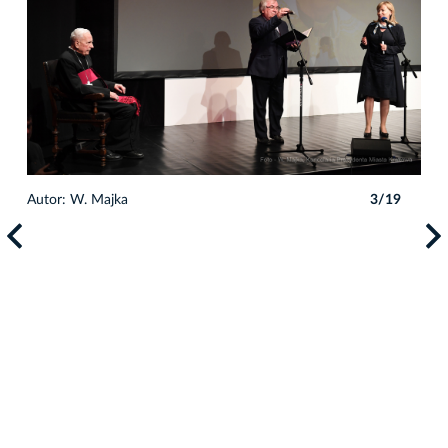
9
Autor: W. Majka
3/19
Auto