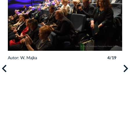
9
Autor: W. Majka
4/19
Auto