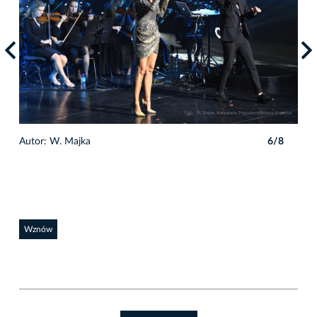
8
Autor: W. Majka
6/8
Auto
Wznów