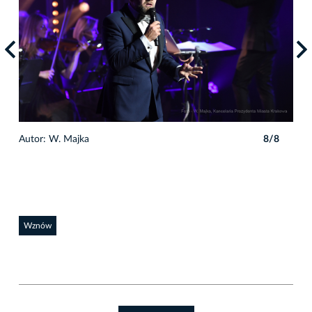
8
Autor: W. Majka
8/8
Auto
Wznów