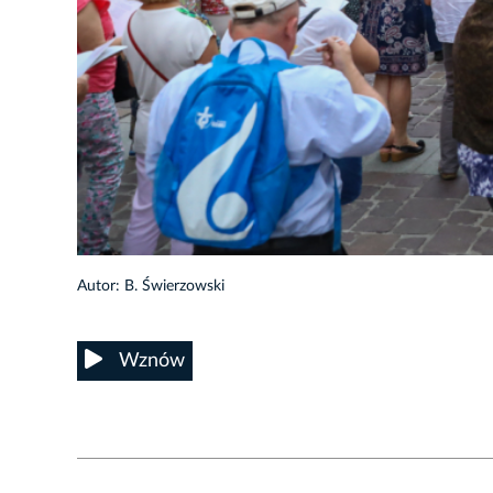
18/49
Autor: B. Świerzowski
Wznów