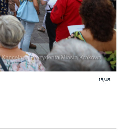
19/49
Autor: B. 