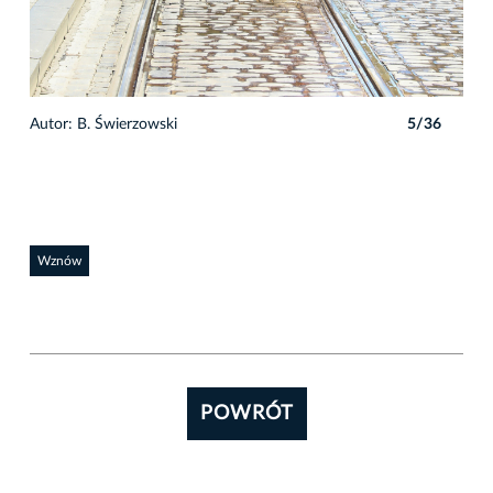
Autor: B. Świerzowski
5/36
Auto
Wznów
POWRÓT