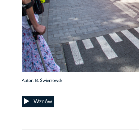
30/36
Autor: B. Świerzowski
Wznów