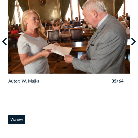
4
Autor: W. Majka
35/64
Auto
Wznów