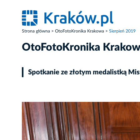
Strona główna
OtoFotoKronika Krakowa
Sierpień 2019
OtoFotoKronika Krako
Spotkanie ze złotym medalistką Mi
ZDJĘCIE