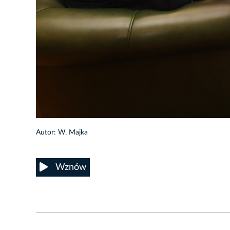
4/5
Autor: W. Majka
Wznów