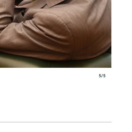
5/5
Autor: W. 