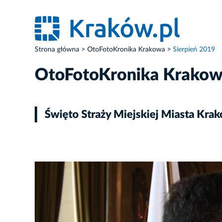
Strona główna
OtoFotoKronika Krakowa
Sierpień 2019
OtoFotoKronika Krako
Święto Straży Miejskiej Miasta Kra
ZDJĘCIE