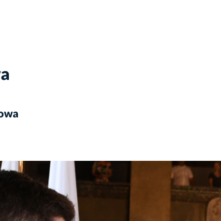
wa
kowa