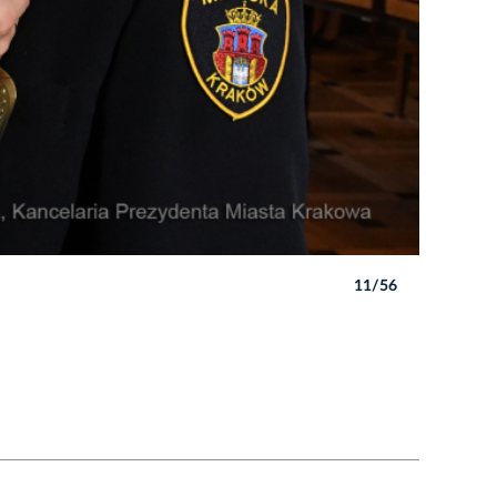
11/56
Autor: W. 