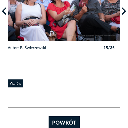
5
Autor: B. Świerzowski
15/35
Auto
Wznów
POWRÓT