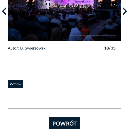
5
Autor: B. Świerzowski
18/35
Auto
Wznów
POWRÓT