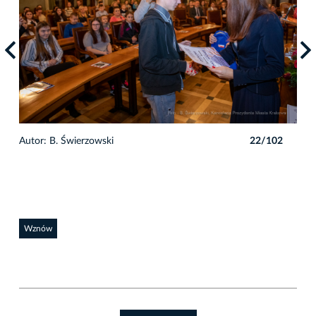
2
Autor: B. Świerzowski
22/102
Auto
Wznów