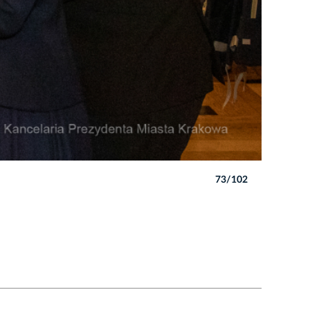
73/102
Autor: B. 