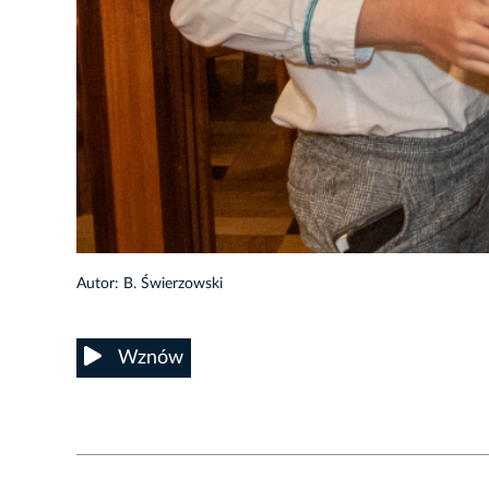
72/102
Autor: B. Świerzowski
Wznów