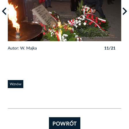
1
Autor: W. Majka
11/21
Auto
Wznów
POWRÓT