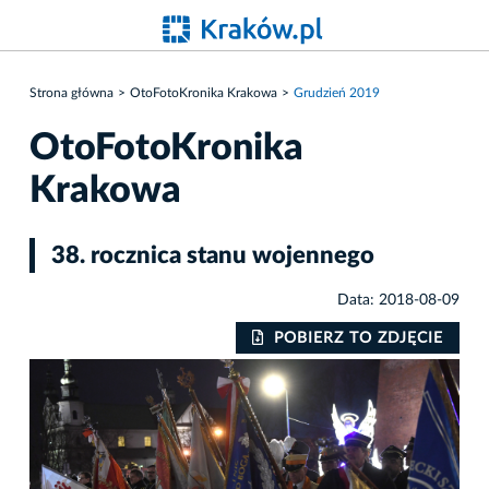
Strona główna
OtoFotoKronika Krakowa
Grudzień 2019
OtoFotoKronika
Krakowa
38. rocznica stanu wojennego
Data: 2018-08-09
IE
POBIERZ TO ZDJĘCIE