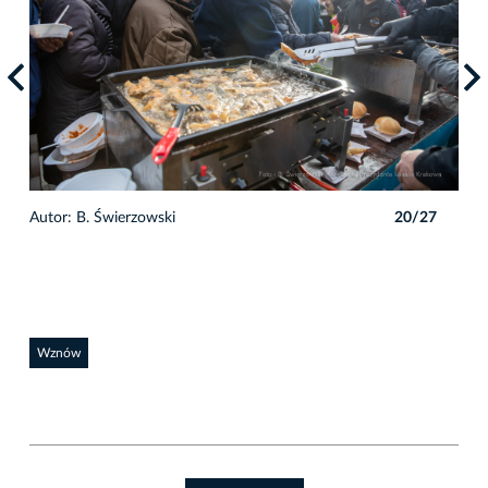
7
Autor: B. Świerzowski
20/27
Auto
Wznów