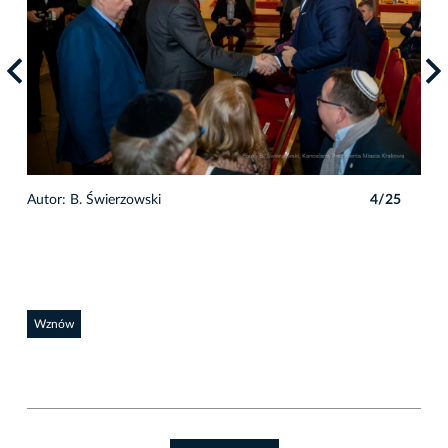
5
Autor: B. Świerzowski
4/25
Auto
Wznów