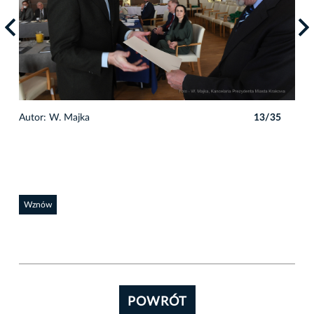
5
Autor: W. Majka
13/35
Auto
Wznów
POWRÓT