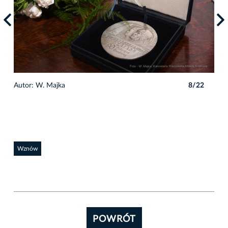
2
Autor: W. Majka
8/22
Auto
Wznów
POWRÓT