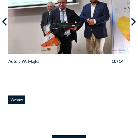
4
Autor: W. Majka
10/14
Auto
Wznów