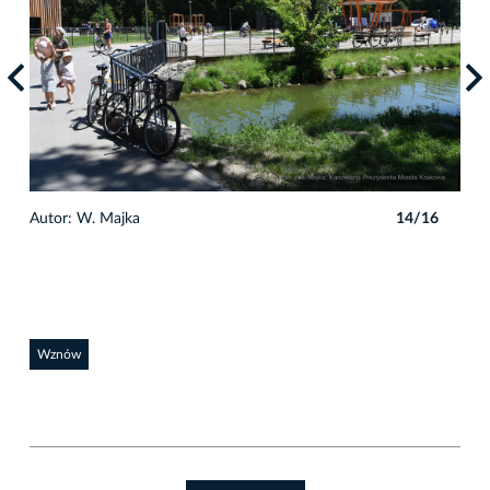
6
Autor: W. Majka
14/16
Auto
Wznów